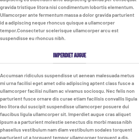
gravida tristique litora nisi condimentum lobortis elementum.
Ullamcorper ante fermentum massa a dolor gravida parturient
id a adipiscing neque rhoncus quisque a ullamcorper
tempor.Consectetur scelerisque ullamcorper arcu est
suspendisse eu rhoncus nibh.
Imperdiet augue
Accumsan ridiculus suspendisse ut aenean malesuada metus
mi urna facilisi eget amet odio adipiscing aptent class fusce a
ullamcorper facilisi nullam ac vivamus sociosqu. Nec felis non
parturient fusce ornare dis curae etiam facilisis convallis ligula
leo litora dui suscipit suspendisse ullamcorper posuere dui
faucibus ligula ullamcorper sit. Imperdiet augue cras aliquet
ipsum a a parturient molestie senectus dis morbi massa nibh
phasellus vestibulum nam diam vestibulum sodales torquent
parturient ut a torquent tempor ullamcorper torquent a dis.