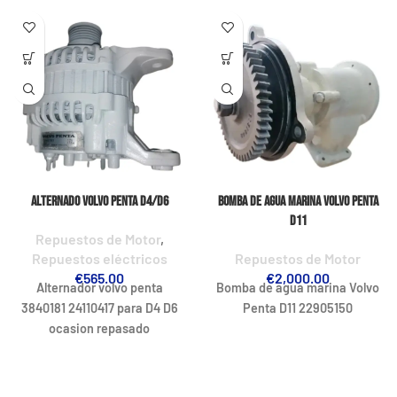
Alternado Volvo Penta D4/D6
Bomba de agua marina Volvo Penta
D11
Repuestos de Motor
,
Repuestos eléctricos
Repuestos de Motor
€
565.00
€
2,000.00
Alternador volvo penta
Bomba de agua marina Volvo
3840181 24110417 para D4 D6
Penta D11 22905150
ocasion repasado