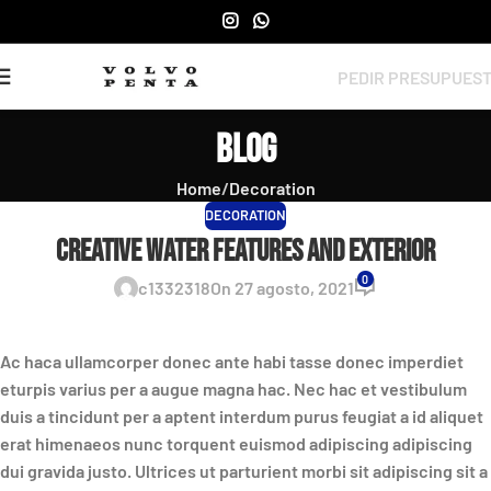
PEDIR PRESUPUES
Blog
Home
Decoration
DECORATION
Creative water features and exterior
0
c1332318
On 27 agosto, 2021
Ac haca ullamcorper donec ante habi tasse donec imperdiet
eturpis varius per a augue magna hac. Nec hac et vestibulum
duis a tincidunt per a aptent interdum purus feugiat a id aliquet
erat himenaeos nunc torquent euismod adipiscing adipiscing
dui gravida justo. Ultrices ut parturient morbi sit adipiscing sit a