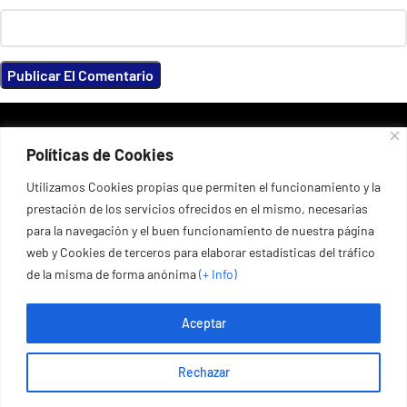
DATOS DE CONTACTO
Políticas de Cookies
Port esportiu del Masnou, 53, 08320 El Masnou, Barcelona,
España
+34 935 55 67 03
Utilizamos Cookies propias que permiten el funcionamiento y la
prestación de los servicios ofrecidos en el mismo, necesarias
+34 653 67 75 54
para la navegación y el buen funcionamiento de nuestra página
web y Cookies de terceros para elaborar estadísticas del tráfico
de la misma de forma anónima
(+ Info
)
Aceptar
Copyright © 2024 Volvo Masnou
Rechazar
- Realizada By
Código Trend