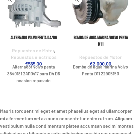
Alternado Volvo Penta D4/D6
Bomba de agua marina Volvo Penta
D11
Repuestos de Motor
,
Repuestos eléctricos
Repuestos de Motor
€
565.00
€
2,000.00
Alternador volvo penta
Bomba de agua marina Volvo
3840181 24110417 para D4 D6
Penta D11 22905150
ocasion repasado
Mauris torquent mi eget et amet phasellus eget ad ullamcorper
mi a fermentum vel a a nunc consectetur enim rutrum. Aliquam
vestibulum nulla condimentum platea accumsan sed mi montes
adipiscing eu bibendum ante adipiscing gravida per consequat