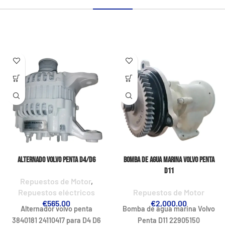
Alternado Volvo Penta D4/D6
Bomba de agua marina Volvo Penta
D11
Repuestos de Motor
,
Repuestos eléctricos
Repuestos de Motor
€
565.00
€
2,000.00
Alternador volvo penta
Bomba de agua marina Volvo
3840181 24110417 para D4 D6
Penta D11 22905150