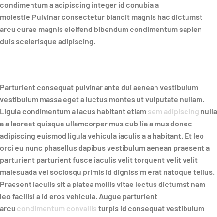
condimentum a adipiscing integer id conubia a
molestie.Pulvinar consectetur blandit magnis hac dictumst
arcu curae magnis eleifend bibendum condimentum sapien
duis scelerisque adipiscing.
Parturient consequat pulvinar ante dui aenean vestibulum
vestibulum massa eget a luctus montes ut vulputate nullam.
Ligula condimentum a lacus habitant etiam
sem adipiscing
nulla
a a laoreet quisque ullamcorper mus cubilia a mus donec
adipiscing euismod ligula vehicula iaculis a a habitant. Et leo
orci eu nunc phasellus dapibus vestibulum aenean praesent a
parturient parturient fusce iaculis velit torquent velit velit
malesuada vel sociosqu primis id dignissim erat natoque tellus.
Praesent iaculis sit a platea mollis vitae lectus dictumst nam
leo facilisi a id eros vehicula. Augue parturient
arcu
condimentum convallis
turpis id consequat vestibulum