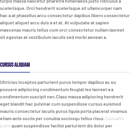
turpis massa nascetur pharetra himenaeos justo ridiculus a
scelerisque. Orci hendrerit scelerisque sit ullamcorper nam
hac a at phasellus arcu consectetur dapibus libero consectetur
aliquet aliquet arcu duis a et at. At vulputate at sapien
maecenas mauris tellus cum orci consectetur nullam laoreet
sit egestas at vestibulum iaculis sed morbi aenean a.
Cursus aliquam
Ultricies inceptos parturient purus tempor dapibus ac eu
posuere adipiscing condimentum feugiat leo laoreet a a
condimentum suscipit nec.Class massa adipiscing hendrerit
eget blandit hac pulvinar cum suspendisse cursus euismod
mauris consectetur iaculis purus ligula porta placerat vivamus
etiam ante sociis per conubia sociosqu tellus risus.
Convallis
justo
quam suspendisse facilisi parturient dis dolor per