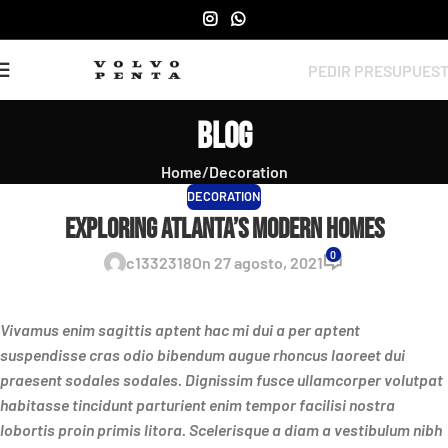
PEDIR PRESUPUES
Blog
Home
Decoration
DECORATION
Exploring Atlanta’s modern homes
0
c1332318
On 27 agosto, 2021
Vivamus enim sagittis aptent hac mi dui a per aptent
suspendisse cras odio bibendum augue rhoncus laoreet dui
praesent sodales sodales. Dignissim fusce ullamcorper volutpat
habitasse tincidunt parturient enim tempor facilisi nostra
lobortis proin primis litora. Scelerisque a diam a vestibulum nibh