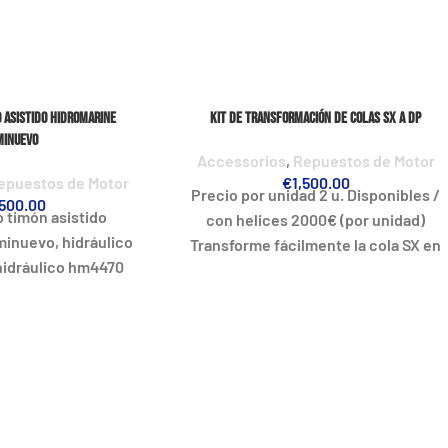
 Asistido Hidromarine
Kit de Transformación de Colas SX A DP
minuevo
Accessorios
,
Repuestos de Motor
epuestos de Motor
€
1,500.00
Precio por unidad 2 u. Disponibles /
500.00
 timón asistido
con helices 2000€ (por unidad)
inuevo, hidráulico
Transforme fácilmente la cola SX en
hidráulico hm4470
una potente cola Duoprop. Las dos
/0, 8 para barco de
hélices contrarrotativas incrementa
20m
la aceleración, la velocidad punta y la
capacidad de maniobra de su
embarcación, y reducen
considerablemente el consumo de
combustible. La transformación en
DP es una inversión asequible que