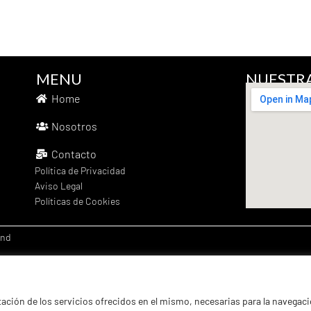
ofrece muchas ventajas. El Kit Volvo
Penta para transformar colas SX en
DP mejora las prestaciones, la
maniobrabilidad y la economía de
MENU
NUESTRA
combustible de la embarcación de
Home
forma sencilla y rentable. La
transformación se hace cambiando el
Nosotros
cárter bajo de la cola SX por uno DP.
Contacto
Política de Privacidad
Aviso Legal
Políticas de Cookies
end
ación de los servicios ofrecidos en el mismo, necesarias para la navegac