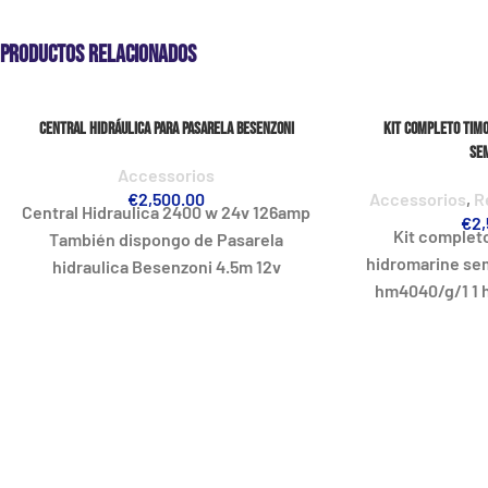
Productos relacionados
Central Hidráulica Para Pasarela Besenzoni
Kit completo Timo
Se
Accessorios
€
2,500.00
Accessorios
,
R
Central Hidraulica 2400 w 24v 126amp
€
2,
Kit completo
También dispongo de Pasarela
hidromarine sem
hidraulica Besenzoni 4.5m 12v
hm4040/g/1 1 
bomba hm2042/24