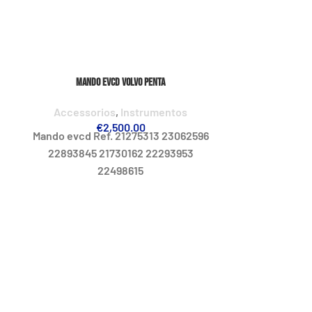
Mando evcd Volvo Penta
Accessorios
,
Instrumentos
€
2,500.00
Mando evcd Ref. 21275313 23062596
22893845 21730162 22293953
22498615
n
Mando Lateral Ve
Accessor