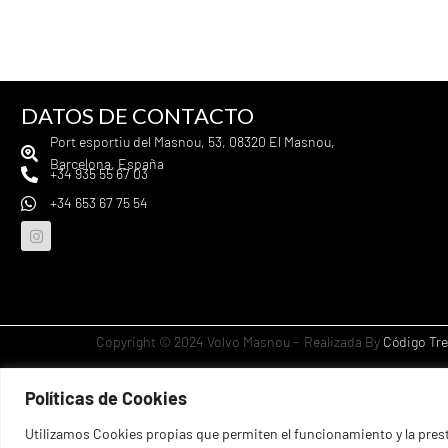
DATOS DE CONTACTO
Port esportiu del Masnou, 53, 08320 El Masnou,
Barcelona, España
+34 935 55 67 03
+34 653 67 75 54
Copyright © 2024 Volvo Masnou - Realizada By
Código Tr
Hola, ¿en que podemos ayudarte?
Políticas de Cookies
Abrir chat
Utilizamos Cookies propias que permiten el funcionamiento y la prest