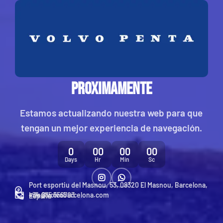
PROXIMAMENTE
Estamos actualizando nuestra web para que
tengan un mejor experiencia de navegación.
0
00
00
00
Days
Hr
Min
Sc
Port esportiu del Masnou, 53, 08320 El Masnou, Barcelona,
+34 935 556703
info@volvobarcelona.com
España